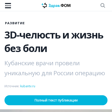
МЕНЮ
РАЗВИТИЕ
3D-челюсть и жизнь
без боли
Кубанские врачи провели
уникальную для России операцию
Источник:
kubantv.ru
Полный текст публикации