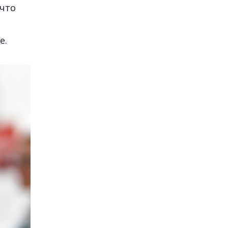
 что
е.