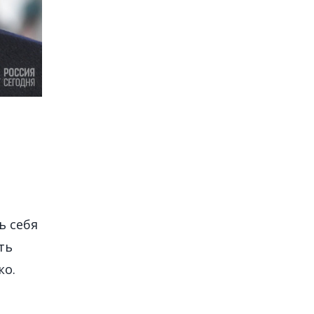
ь себя
ть
ко.