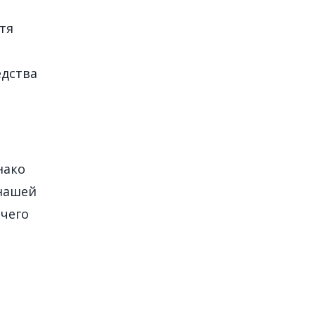
тя
едства
нако
нашей
ичего