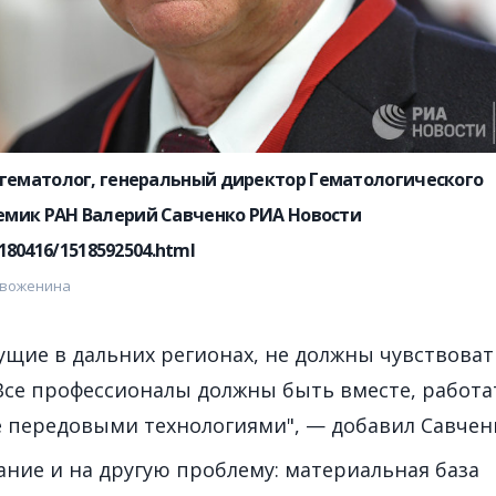
гематолог, генеральный директор Гематологического
емик РАН Валерий Савченко РИА Новости
20180416/1518592504.html
овоженина
ущие в дальних регионах, не должны чувствоват
се профессионалы должны быть вместе, работа
е передовыми технологиями", — добавил Савчен
ние и на другую проблему: материальная база