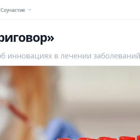
Соучастие
приговор»
б инновациях в лечении заболеваний