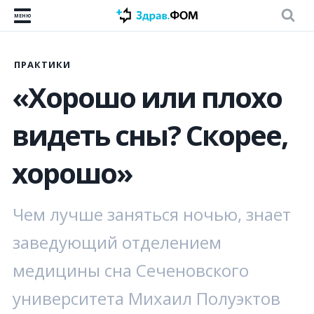
МЕНЮ
ПРАКТИКИ
«Хорошо или плохо
видеть сны? Скорее,
хорошо»
Чем лучше заняться ночью, знает
заведующий отделением
медицины сна Сеченовского
университета Михаил Полуэктов