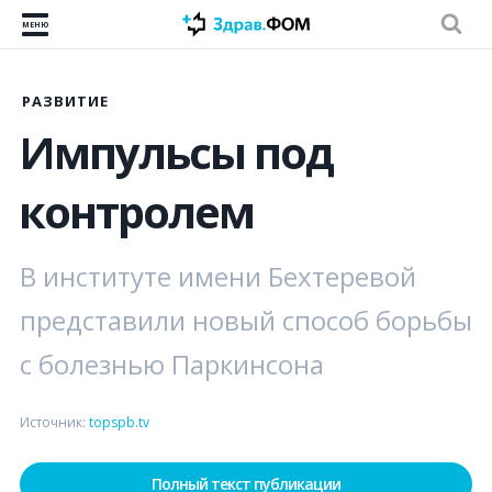
МЕНЮ
РАЗВИТИЕ
Импульсы под
контролем
В институте имени Бехтеревой
представили новый способ борьбы
с болезнью Паркинсона
Источник:
topspb.tv
Полный текст публикации