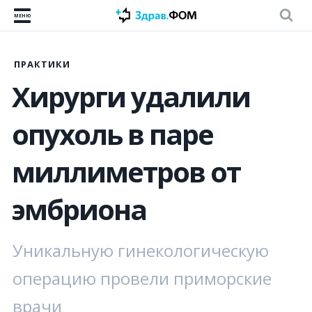
МЕНЮ
ПРАКТИКИ
Хирурги удалили
опухоль в паре
миллиметров от
эмбриона
Уникальную гинекологическую
операцию провели приморские
врачи