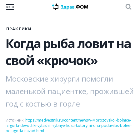
МЕНЮ
ПРАКТИКИ
Когда рыба ловит на
свой «крючок»
Московские хирурги помогли
маленькой пациентке, прожившей
год с костью в горле
Источник:
https://medvestnik.ru/content/news/V-Morozovskoi-bolnice-
iz-gorla-devochki-vytashili-rybnye-kosti-kotorymi-ona-podavilas-bolee-
polugoda-nazad.html