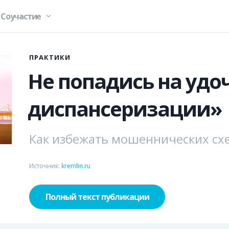
Соучастие
ПРАКТИКИ
Не попадись на удо
диспансеризации»
Как избежать мошеннических сх
Источник:
kremlin.ru
Полный текст публикации