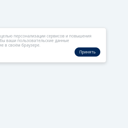
 целью персонализации сервисов и повышения
тобы ваши пользовательские данные
е в своём браузере.
Принять
РАЗДЕЛЫ
ОРГАНИЗАТОР
Коллекции
О ФОМе
Газета
Обратная связь
Актив
Политика обработки
персональных данны
Редцех
Политика