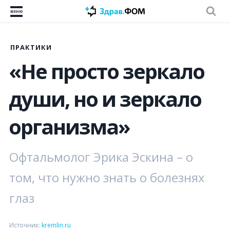
МЕНЮ
ПРАКТИКИ
«Не просто зеркало
души, но и зеркало
организма»
Офтальмолог Эрика Эскина – о
том, что нужно знать о болезнях
глаз
Источник:
kremlin.ru