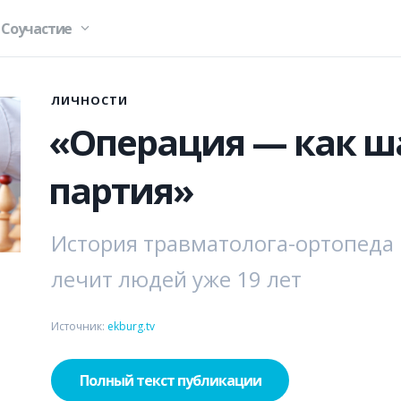
Соучастие
ЛИЧНОСТИ
«Операция — как ш
партия»
История травматолога-ортопеда
лечит людей уже 19 лет
Источник:
ekburg.tv
Полный текст публикации