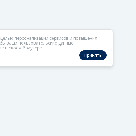
 целью персонализации сервисов и повышения
тобы ваши пользовательские данные
е в своём браузере.
Принять
РАЗДЕЛЫ
ОРГАНИЗАТОР
Коллекции
О ФОМе
Газета
Обратная связь
Актив
Политика обработки
персональных данны
Редцех
Политика