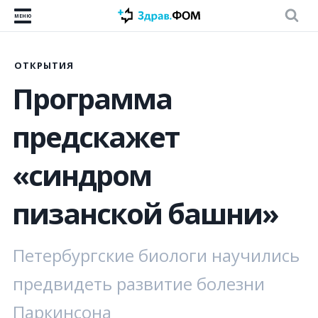
МЕНЮ
ОТКРЫТИЯ
Программа
предскажет
«синдром
пизанской башни»
Петербургские биологи научились
предвидеть развитие болезни
Паркинсона