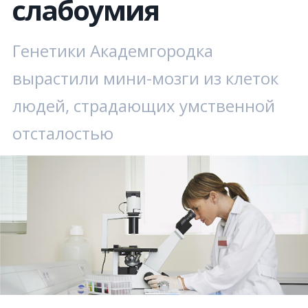
слабоумия
Генетики Академгородка
вырастили мини-мозги из клеток
людей, страдающих умственной
отсталостью