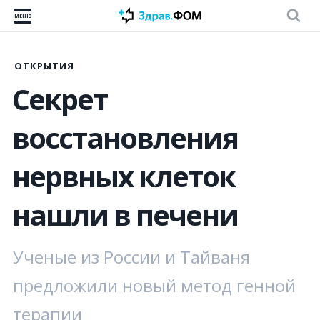
МЕНЮ
ОТКРЫТИЯ
Секрет
восстановления
нервных клеток
нашли в печени
Ученые из России и Тайваня
предложили новый метод генной
терапии