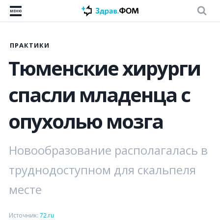
МЕНЮ
ПРАКТИКИ
Тюменские хирурги
спасли младенца с
опухолью мозга
Новообразование располагалась в
труднодоступном для скальпеля
месте
Источник:
72.ru