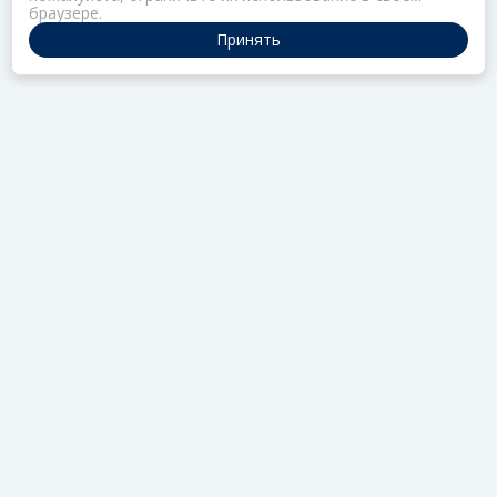
браузере.
Принять
ПОРТАЛ ОБЩЕСТВА ЗОЗ
Нас объединяет забота о здоровье
РАЗДЕЛЫ
Коллекции
Газета
Актив
Редцех
Школа
УВЕДОМЛЕНИЯ
RSS