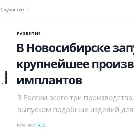
Соучастие
РАЗВИТИЕ
В Новосибирске за
крупнейшее произв
имплантов
В России всего три производства
выпуском подобных изделий для
Источник:
ТАСС