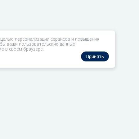
 целью персонализации сервисов и повышения
тобы ваши пользовательские данные
е в своём браузере.
Принять
РАЗДЕЛЫ
ОРГАНИЗАТОР
Коллекции
О ФОМе
Газета
Обратная связь
Актив
Политика обработки
персональных данны
Редцех
Политика