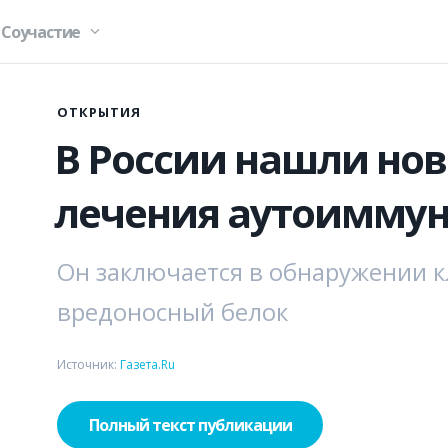
Соучастие
ОТКРЫТИЯ
В России нашли но
лечения аутоиммун
Он заключается в обнаружении 
вредоносный белок
Источник:
Газета.Ru
Полный текст публикации