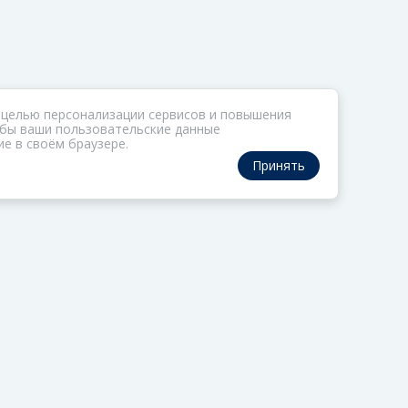
 целью персонализации сервисов и повышения
тобы ваши пользовательские данные
е в своём браузере.
Принять
РАЗДЕЛЫ
ОРГАНИЗАТОР
Коллекции
О ФОМе
Газета
Обратная связь
Актив
Политика обработки
персональных данны
Редцех
Политика