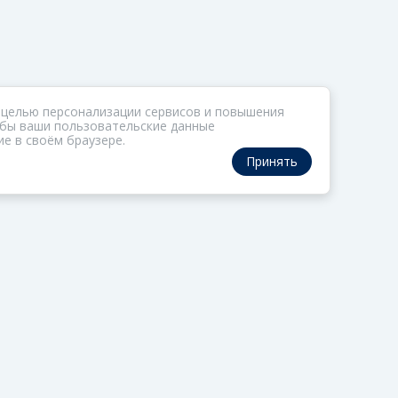
 целью персонализации сервисов и повышения
тобы ваши пользовательские данные
е в своём браузере.
Принять
РАЗДЕЛЫ
ОРГАНИЗАТОР
Коллекции
О ФОМе
Газета
Обратная связь
Актив
Политика обработки
персональных данны
Редцех
Политика