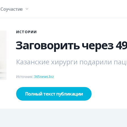
Соучастие
ИСТОРИИ
Заговорить через 4
Казанские хирурги подарили пац
Источник:
365news.biz
Полный текст публикации