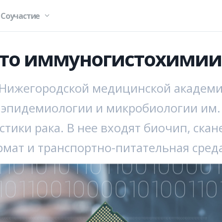
Соучастие
сто иммуногистохимии
Нижегородской медицинской академии
эпидемиологии и микробиологии им. 
стики рака. В нее входят биочип, ска
мат и транспортно-питательная сред