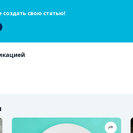
 создать свою статью!
ликацией
ы