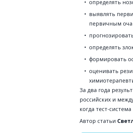
определять ноз
выявлять перви
первичным оча
прогнозировать
определять зло
формировать ос
оценивать рези
химиотерапевти
За два года резул
российских и между
когда тест-система
Автор статьи
Свет