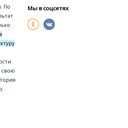
. По
Мы в соцсетях
льтат
лько
а
уктуру
ости
в свою
атория
р.