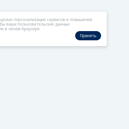
 целью персонализации сервисов и повышения
тобы ваши пользовательские данные
е в своём браузере.
Принять
РАЗДЕЛЫ
ОРГАНИЗАТОР
Коллекции
О ФОМе
Газета
Обратная связь
Актив
Политика обработки
персональных данны
Редцех
Политика
Школа
конфиденциальности
УВЕДОМЛЕНИЯ
Пользовательское