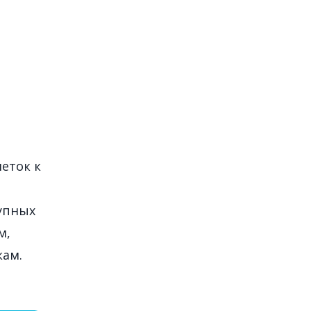
еток к
упных
м,
кам.