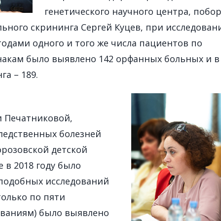
генетического научного центра, побо
льного скрининга Сергей Куцев, при исследован
одами одного и того же числа пациентов по
акам было выявлено 142 орфанных больных и в
га – 189.
 Печатниковой,
ледственных болезней
розовской детской
 в 2018 году было
 подобных исследований
олько по пяти
еваниям) было выявлено