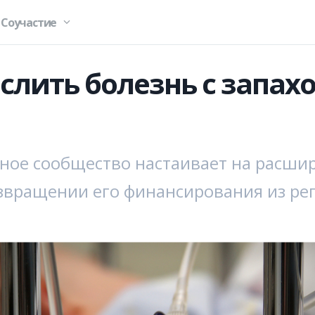
Соучастие
слить болезнь с запах
ное сообщество настаивает на расши
озвращении его финансирования из ре