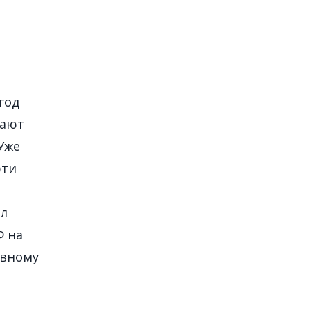
год
рают
Уже
эти
ал
Ф на
ивному