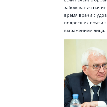
заболевания начина
время врачи с удо
подросших почти з
выражением лица.