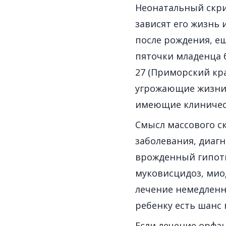
Неонатальный скри
зависят его жизнь 
после рождения, ещ
пяточки младенца бе
27 (Приморский кра
угрожающие жизни 
имеющие клиничес
Смысл массового с
заболевания, диаг
врожденный гипоти
муковисцидоз, миод
лечение немедленн
ребенку есть шанс 
Если лечение орфа