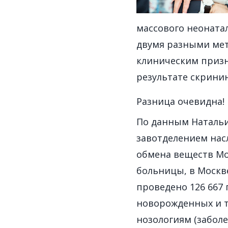
массового неоната
двумя разными мет
клиническим призн
результате скринин
Разница очевидна!
По данным Натальи
завотделением нас
обмена веществ Мо
больницы, в Москве
проведено 126 667
новорожденных и т
нозологиям (забол