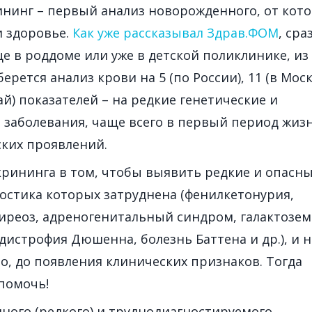
нинг – первый анализ новорожденного, от кото
и здоровье.
Как уже рассказывал Здрав.ФОМ
, сра
е в роддоме или уже в детской поликлинике, из
рется анализ крови на 5 (по России), 11 (в Моск
й) показателей – на редкие генетические и
заболевания, чаще всего в первый период жиз
ких проявлений.
крининга в том, чтобы выявить редкие и опасн
ностика которых затруднена (фенилкетонурия,
реоз, адреногенитальный синдром, галактозем
истрофия Дюшенна, болезнь Баттена и др.), и 
о, до появления клинических признаков. Тогда
помочь!
нного (редкого) и труднодиагностируемого