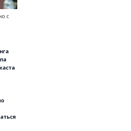
но с
нга
опа
екаста
по
аться