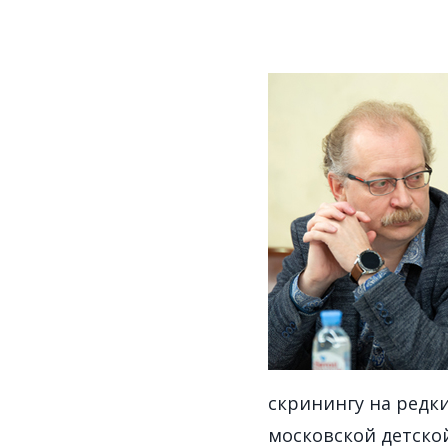
скринингу на редк
московской детско