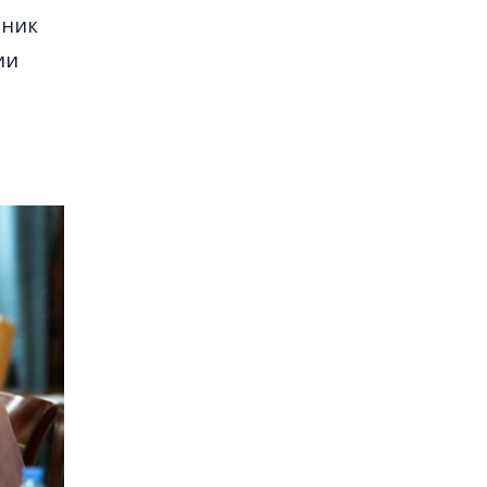
рник
ии