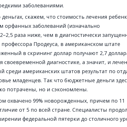
 редкими заболеваниями.
о деньгах, скажем, что стоимость лечения ребенк
м орфанных заболеваний (изначально
 2–2,5 раза ниже, чем в диагностически запущен
м профессора Продеуса, в американском штате
оженный в скрининг доллар получают 2,7 доллар
 своевременной диагностике, а значит, и лече
й среди американских штатов результат по отд
овье младенцев. Так что бюджетные деньги зде
ко потрачены, но и сэкономлены.
ом охвачено 99% новорожденных, причем по 11
тличие от 5 по всей стране. Специалисты прод
ширении федеральной пятерки до столичного ур