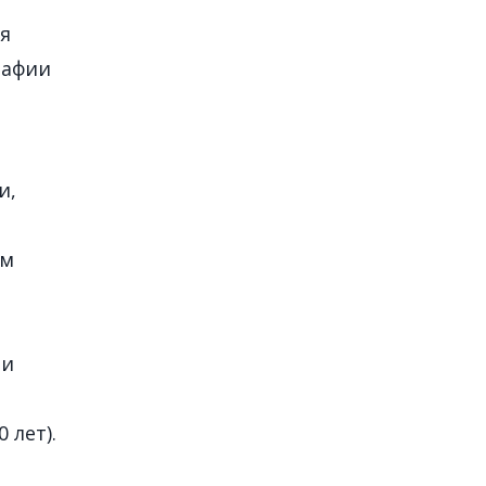
тя
рафии
и,
им
ри
 лет).