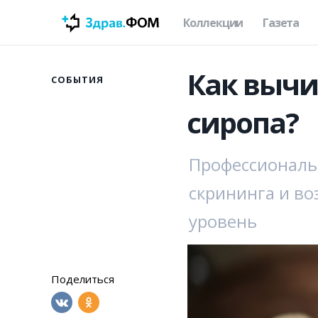
Коллекции
Газета
Как вычи
СОБЫТИЯ
сиропа?
Профессиональ
скрининга и в
уровень
Поделиться