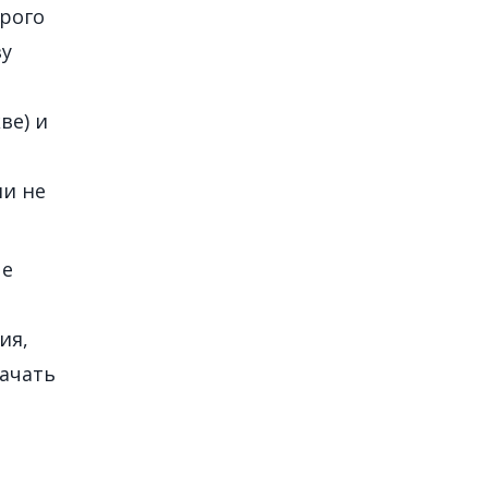
рого
зу
ве) и
ни не
ые
ия,
начать