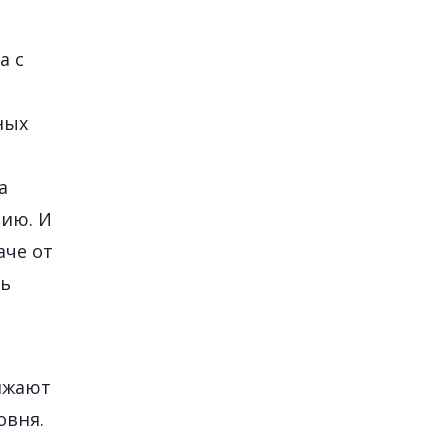
а с
ных
а
нию. И
аче от
сь
олжают
овня.