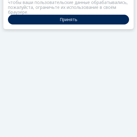
чтобы ваши пользовательские данные обрабатывались,
пожалуйста, ограничьте их использование в своём
браузере.
Принять
ПОРТАЛ ОБЩЕСТВА ЗОЗ
Нас объединяет забота о здоровье
РАЗДЕЛЫ
Коллекции
Газета
Актив
Редцех
Школа
УВЕДОМЛЕНИЯ