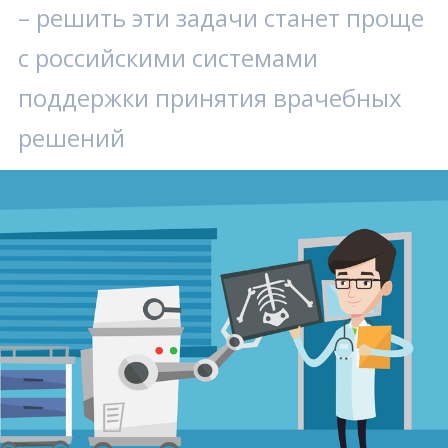
– решить эти задачи станет проще
с российскими системами
поддержки принятия врачебных
решений