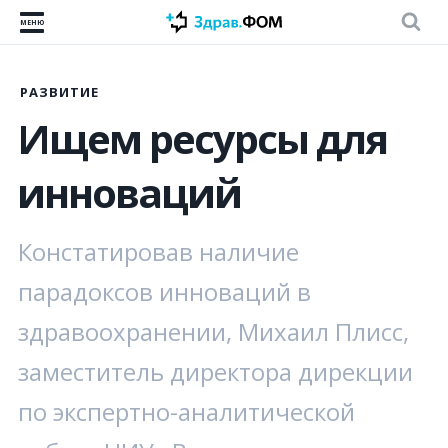
МЕНЮ
РАЗВИТИЕ
Ищем ресурсы для
инноваций
Констатировав наличие
парадоксов инноваций в
здравоохранении, Михаил Плисс,
заместитель директора дирекции
по экспертно-аналитической