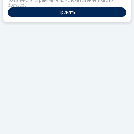
пожалуйста, ограничьте их использование в своём
браузере.
Принять
ПОРТАЛ ОБЩЕСТВА ЗОЗ
Нас объединяет забота о здоровье
РАЗДЕЛЫ
Коллекции
Газета
Актив
Редцех
Школа
УВЕДОМЛЕНИЯ
RSS