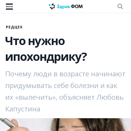
МЕНЮ
РЕДЦЕХ
Что нужно
ипохондрику?
Почему люди в возрасте начинают
придумывать себе болезни и как
их «вылечить», объясняет Любовь
Капустина