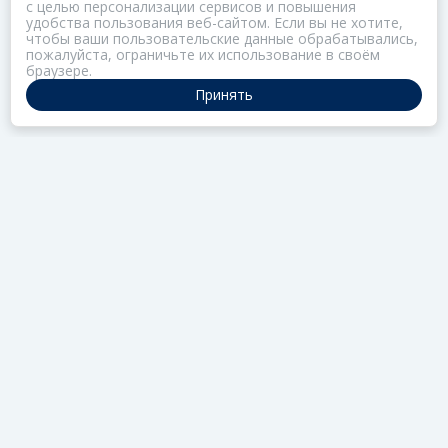
с целью персонализации сервисов и повышения
удобства пользования веб-сайтом. Если вы не хотите,
чтобы ваши пользовательские данные обрабатывались,
пожалуйста, ограничьте их использование в своём
браузере.
Принять
ПОРТАЛ ОБЩЕСТВА ЗОЗ
Нас объединяет забота о здоровье
РАЗДЕЛЫ
Коллекции
Газета
Актив
Редцех
Школа