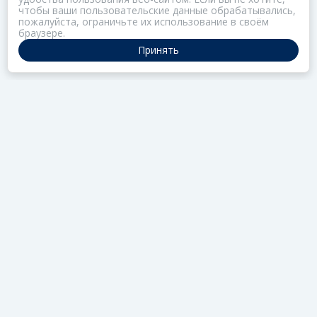
чтобы ваши пользовательские данные обрабатывались,
пожалуйста, ограничьте их использование в своём
браузере.
Принять
ПОРТАЛ ОБЩЕСТВА ЗОЗ
Нас объединяет забота о здоровье
РАЗДЕЛЫ
Коллекции
Газета
Актив
Редцех
Школа
УВЕДОМЛЕНИЯ