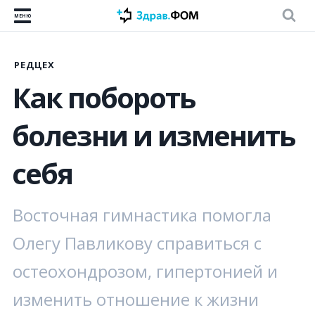
МЕНЮ
РЕДЦЕХ
Как побороть
болезни и изменить
себя
Восточная гимнастика помогла
Олегу Павликову справиться с
остеохондрозом, гипертонией и
изменить отношение к жизни